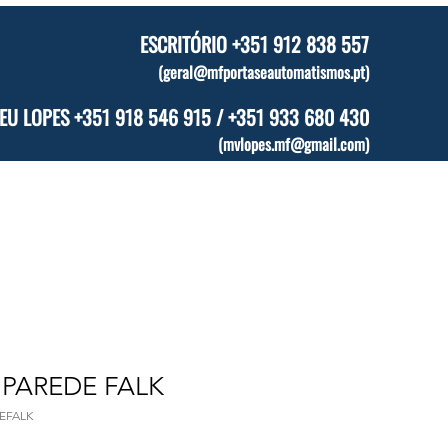
ESCRITÓRIO +351 912 838 557
(
geral@mfportaseautomatismos.pt
)
EU LOPES +351 918 546 915 / +351 933 680 430
(
mvlopes.mf@gmail.com
)
Segurança
Áreas Complementares
Catálogo Online
 PAREDE FALK
EFALK