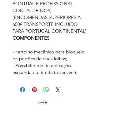
PONTUAL E PROFISSIONAL. 
CONTACTE-NOS)
(ENCOMENDAS SUPERIORES A 
650€ TRANSPORTE INCLUÍDO 
PARA PORTUGAL CONTINENTAL)
COMPONENTES
- Ferrolho mecânico para bloqueio 
de portões de duas folhas;
- Possibilidade de aplicação 
esquerda ou direita (reversível).
MORADAS:
Avenida Cidade Coimbra, nº 194.
3780-622
Alpalhão-Anadia
(a 300mts do restaurante “Pedro dos