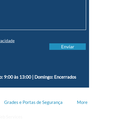
vacidade
Enviar
o: 9:00 às 13:00 | Domingo: Encerrados
Grades e Portas de Segurança
More
eb Services