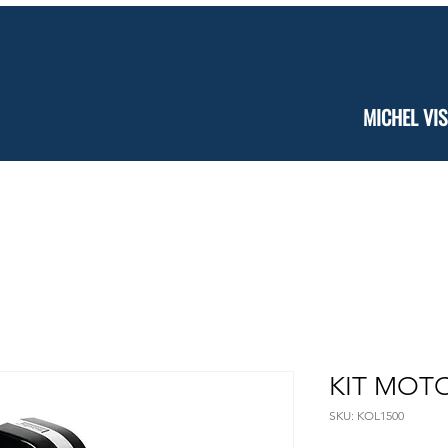
MICHEL VIS
/ Assistência Técnica
Serralharia Ferro
Grades e Portas de 
KIT MOTO
SKU: KOL1500