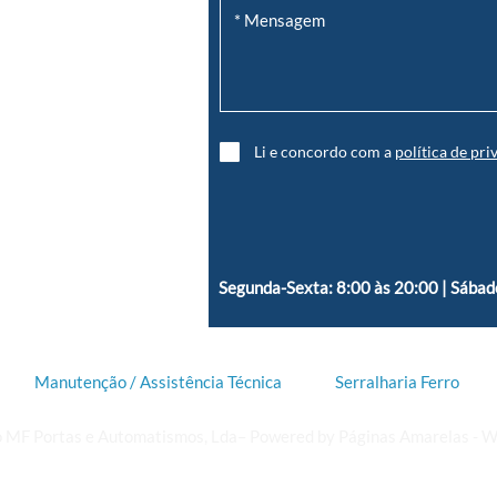
Li e concordo com a
política de pri
Segunda-Sexta: 8:00 às 20:00 | Sábad
Manutenção / Assistência Técnica
Serralharia Ferro
to MF Portas e Automatismos, Lda–
Powered by
Páginas Amarelas
-
W