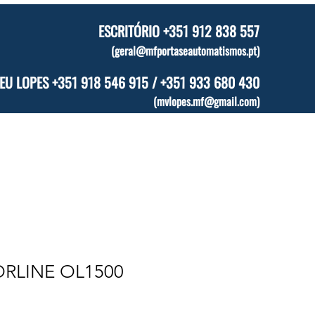
ESCRITÓRIO +351 912 838 557
(
geral@mfportaseautomatismos.pt
)
EU LOPES +351 918 546 915 / +351 933 680 430
(
mvlopes.mf@gmail.com
)
Segurança
Áreas Complementares
Catálogo Online
RLINE OL1500