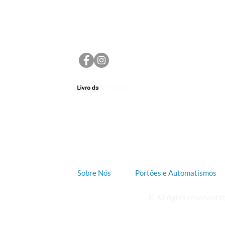
MICHEL VISEU LOPES
+351 918 546 915 / +351 933 680 430
(custo chamada para a rede móvel nacional)
mvlopes.mf@gmail.com
Sobre Nós
Portões e Automatismos
© All rights reserved 