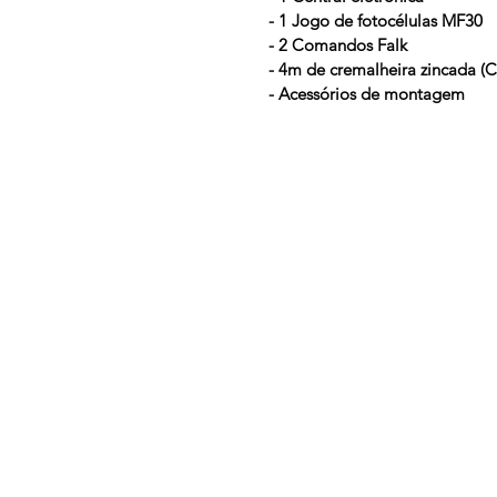
- 1 Jogo de fotocélulas MF30
- 2 Comandos Falk
- 4m de cremalheira zincada 
- Acessórios de montagem
MORADAS:
Avenida Cidade Coimbra, nº 194.
3780-622 Alpalhão-Anadia
(a 300mts do restaurante “Pedro dos Leitõ
ESCRITÓRIO
+351 912 838 557
(custo chamada para a rede móvel nacional)
geral@mfportaseautomatismos.pt