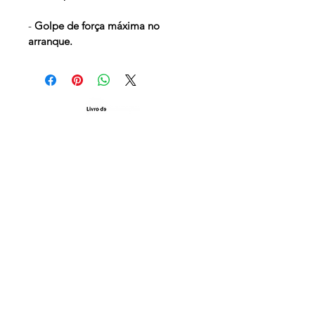
- 
Golpe de força máxima no 
arranque.
MORADAS:
Avenida Cidade Coimbra, nº 194.
3780-622
Alpalhão-Anadia
(a 300mts do restaurante “Pedro dos
Leitões”)
ESCRITÓRIO
+351 912 838 557
(custo chamada para a rede móvel nacional)
geral@mfportaseautomatismos.pt
MICHEL VISEU LOPES